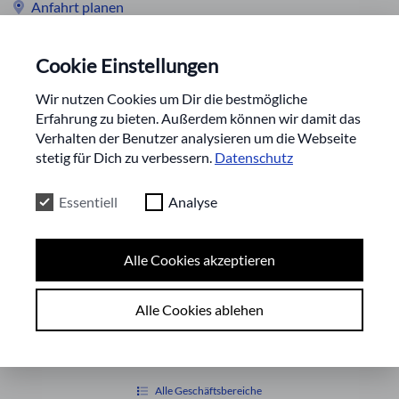
Anfahrt planen
+49 (0)40 20 93 24 361
Cookie Einstellungen
kontakt@bk-retail.de
Wir nutzen Cookies um Dir die bestmögliche
www.bk-retail.de
Erfahrung zu bieten. Außerdem können wir damit das
Verhalten der Benutzer analysieren um die Webseite
stetig für Dich zu verbessern.
Datenschutz
Jobs
Essentiell
Analyse
Derzeit haben wir keine Jobs für unsere Firma BK Bluewater
Retail GmbH ausgeschrieben.
Alle Cookies akzeptieren
Wir freuen uns aber über
deine Initiativbewerbung
!
Karriere
Alle Cookies ablehen
Alle Geschäftsbereiche